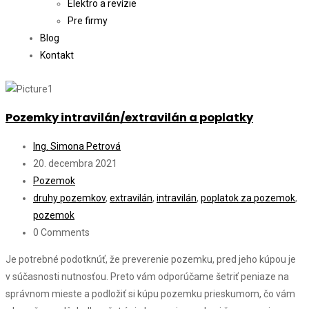
Elektro a revízie
Pre firmy
Blog
Kontakt
Pozemky intravilán/extravilán a poplatky
Ing. Simona Petrová
20. decembra 2021
Pozemok
druhy pozemkov
,
extravilán
,
intravilán
,
poplatok za pozemok
,
pozemok
0 Comments
Je potrebné podotknúť, že preverenie pozemku, pred jeho kúpou je
v súčasnosti nutnosťou. Preto vám odporúčame šetriť peniaze na
správnom mieste a podložiť si kúpu pozemku prieskumom, čo vám