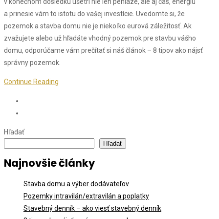
v konečnom dôsledku ušetrí nie len peniaze, ale aj čas, energiu
a prinesie vám to istotu do vašej investície. Uvedomte si, že
pozemok a stavba domu nie je niekoľko eurová záležitosť. Ak
zvažujete alebo už hľadáte vhodný pozemok pre stavbu vášho
domu, odporúčame vám prečítať si náš článok – 8 tipov ako nájsť
správny pozemok.
Continue Reading
Hľadať
Hľadať
Najnovšie články
Stavba domu a výber dodávateľov
Pozemky intravilán/extravilán a poplatky
Stavebný denník – ako viesť stavebný denník