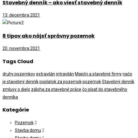
Stavebný denník – ako viesť stavebný denník
13. decembra 2021
8 tipov ako nájsť správny pozemok
20. novembra 2021
Tags Cloud
druhy pozemkov
extravilán
intravilán
Majstri a stavebné firmy
načo
je stavebný denník
poplatok za pozemok
pozemok
Stavebný denník
zmluvy o dielo
záloha za stavebné práce
čo písať do stavebného
denníka
Kategórie
Pozemok
2
Stavba domu
2
Stavba domu
1